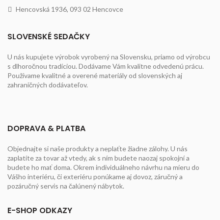
Hencovská 1936, 093 02 Hencovce
SLOVENSKÉ SEDAČKY
U nás kupujete výrobok vyrobený na Slovensku, priamo od výrobcu
s dlhoročnou tradíciou. Dodávame Vám kvalitne odvedenú prácu.
Používame kvalitné a overené materiály od slovenských aj
zahraničných dodávateľov.
DOPRAVA & PLATBA
Objednajte si naše produkty a neplaťte žiadne zálohy. U nás
zaplatíte za tovar až vtedy, ak s ním budete naozaj spokojní a
budete ho mať doma. Okrem individuálneho návrhu na mieru do
Vášho interiéru, či exteriéru ponúkame aj dovoz, záručný a
pozáručný servis na čalúnený nábytok.
E-SHOP ODKAZY