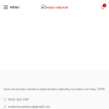
0
MENU
Všeobecné obchodné
podmienky
ÚVOD
VŠEOBECNÉ OBCHODNÉ PODMIENKY
Sme slovenský výrobca čalúneného nábytku na mieru od roku 1998.
0905 265 909
sedackynamieru@gmail.com