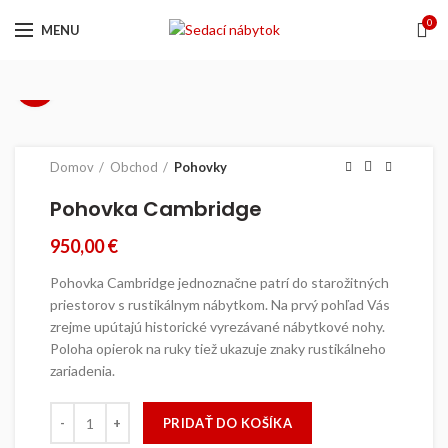
0
MENU
Pozrieť video
Domov
Obchod
Pohovky
Pohovka Cambridge
950,00
€
Pohovka Cambridge jednoznačne patrí do starožitných
priestorov s rustikálnym nábytkom. Na prvý pohľad Vás
zrejme upútajú historické vyrezávané nábytkové nohy.
Poloha opierok na ruky tiež ukazuje znaky rustikálneho
zariadenia.
množstvo Pohovka Cambridge
PRIDAŤ DO KOŠÍKA