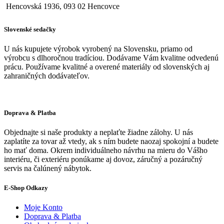
Hencovská 1936, 093 02 Hencovce
Slovenské sedačky
U nás kupujete výrobok vyrobený na Slovensku, priamo od
výrobcu s dlhoročnou tradíciou. Dodávame Vám kvalitne odvedenú
prácu. Používame kvalitné a overené materiály od slovenských aj
zahraničných dodávateľov.
Doprava & Platba
Objednajte si naše produkty a neplaťte žiadne zálohy. U nás
zaplatíte za tovar až vtedy, ak s ním budete naozaj spokojní a budete
ho mať doma. Okrem individuálneho návrhu na mieru do Vášho
interiéru, či exteriéru ponúkame aj dovoz, záručný a pozáručný
servis na čalúnený nábytok.
E-Shop Odkazy
Moje Konto
Doprava & Platba