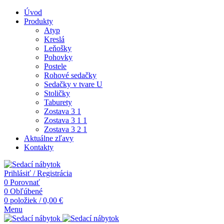
Úvod
Produkty
Atyp
Kreslá
Leňošky
Pohovky
Postele
Rohové sedačky
Sedačky v tvare U
Stoličky
Taburety
Zostava 3 1
Zostava 3 1 1
Zostava 3 2 1
Aktuálne zľavy
Kontakty
Prihlásiť / Registrácia
0
Porovnať
0
Obľúbené
0
položiek
/
0,00
€
Menu