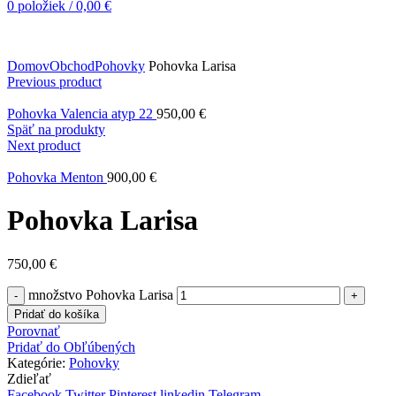
0
položiek
/
0,00
€
Domov
Obchod
Pohovky
Pohovka Larisa
Previous product
Pohovka Valencia atyp 22
950,00
€
Späť na produkty
Next product
Pohovka Menton
900,00
€
Pohovka Larisa
750,00
€
množstvo Pohovka Larisa
Pridať do košíka
Porovnať
Pridať do Obľúbených
Kategórie:
Pohovky
Zdieľať
Facebook
Twitter
Pinterest
linkedin
Telegram