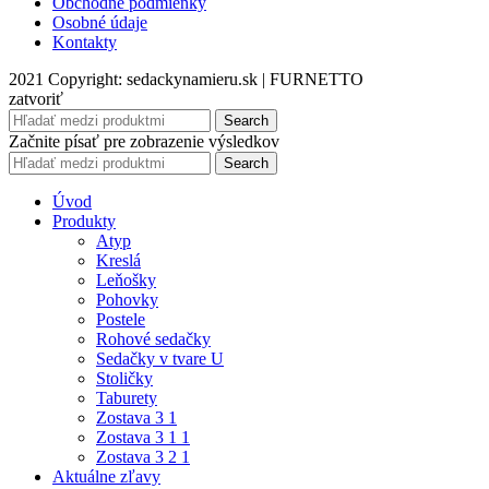
Obchodné podmienky
Osobné údaje
Kontakty
2021 Copyright: sedackynamieru.sk | FURNETTO
zatvoriť
Search
Začnite písať pre zobrazenie výsledkov
Search
Úvod
Produkty
Atyp
Kreslá
Leňošky
Pohovky
Postele
Rohové sedačky
Sedačky v tvare U
Stoličky
Taburety
Zostava 3 1
Zostava 3 1 1
Zostava 3 2 1
Aktuálne zľavy