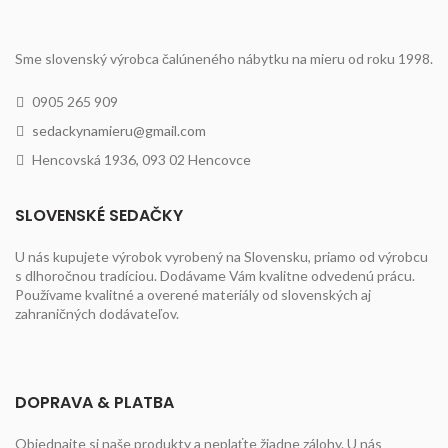
Sme slovenský výrobca čalúneného nábytku na mieru od roku 1998.
0905 265 909
sedackynamieru@gmail.com
Hencovská 1936, 093 02 Hencovce
SLOVENSKÉ SEDAČKY
U nás kupujete výrobok vyrobený na Slovensku, priamo od výrobcu
s dlhoročnou tradíciou. Dodávame Vám kvalitne odvedenú prácu.
Používame kvalitné a overené materiály od slovenských aj
zahraničných dodávateľov.
DOPRAVA & PLATBA
Objednajte si naše produkty a neplaťte žiadne zálohy. U nás