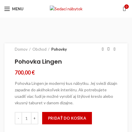
0
MENU
Domov
Obchod
Pohovky
Pohovka Lingen
700,00
€
Pohovka Lingen je moderný kus nábytku. Jej svieži dizajn
zapadne do akéhokoľvek interiéru. Ak potrebujete
usadiť viac ľudí je možné vyrobiť aj štýlové kreslo alebo
vkusný taburet v danom dizajne.
množstvo Pohovka Lingen
PRIDAŤ DO KOŠÍKA