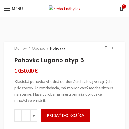
0
MENU
Domov
Obchod
Pohovky
Pohovka Lugano atyp 5
1 050,00
€
Klasická pohovka vhodná do domácich, ale aj verejných
priestorov. Je rozkladacia, má zabudovaný mechanizmus
na spanie. Naša výroba na mieru prináša obrovské
množstvo variácií.
množstvo Pohovka Lugano atyp 5
PRIDAŤ DO KOŠÍKA