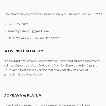
Sme slovenský výrobca čalúneného nábytku na mieru od roku 1998.
0905 265 909
sedackynamieru@gmail.com
Hencovská 1936, 093 02 Hencovce
SLOVENSKÉ SEDAČKY
U nás kupujete výrobok vyrobený na Slovensku, priamo od výrobcu
s dlhoročnou tradíciou. Dodávame Vám kvalitne odvedenú prácu.
Používame kvalitné a overené materiály od slovenských aj
zahraničných dodávateľov.
DOPRAVA & PLATBA
Objednajte si naše produkty a neplaťte žiadne zálohy. U nás