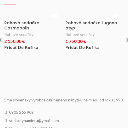
Rohová sedačka
Rohová sedačka Lugano
Cosmopolis
atyp
Rohové sedačky
Rohové sedačky
2 150,00
€
1 750,00
€
Pridať Do Košíka
Pridať Do Košíka
Sme slovenský výrobca čalúneného nábytku na mieru od roku 1998.
0905 265 909
sedackynamieru@gmail.com