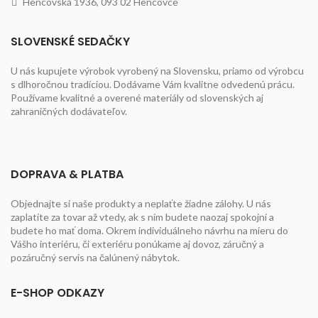
Hencovská 1936, 093 02 Hencovce
SLOVENSKÉ SEDAČKY
U nás kupujete výrobok vyrobený na Slovensku, priamo od výrobcu
s dlhoročnou tradíciou. Dodávame Vám kvalitne odvedenú prácu.
Používame kvalitné a overené materiály od slovenských aj
zahraničných dodávateľov.
DOPRAVA & PLATBA
Objednajte si naše produkty a neplaťte žiadne zálohy. U nás
zaplatíte za tovar až vtedy, ak s ním budete naozaj spokojní a
budete ho mať doma. Okrem individuálneho návrhu na mieru do
Vášho interiéru, či exteriéru ponúkame aj dovoz, záručný a
pozáručný servis na čalúnený nábytok.
E-SHOP ODKAZY