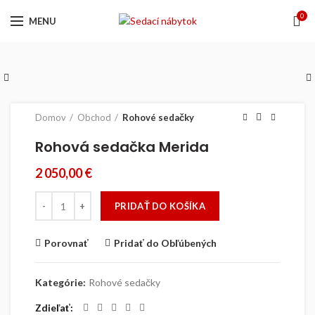
0
MENU
Domov
Obchod
Rohové sedačky
Rohová sedačka Merida
2 050,00
€
množstvo Rohová sedačka Merida
PRIDAŤ DO KOŠÍKA
Porovnať
Pridať do Obľúbených
Kategórie:
Rohové sedačky
Zdieľať